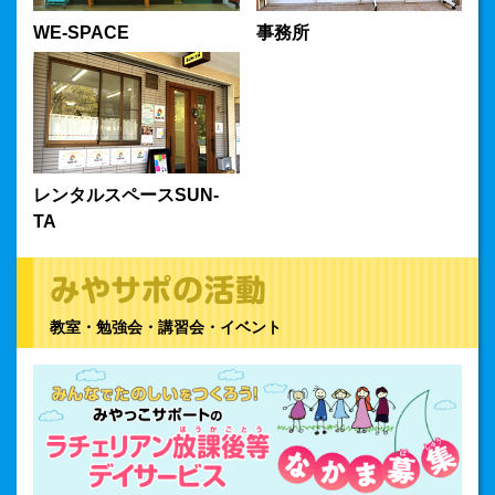
OPEN！
WE-SPACE
事務所
2019.7.4
こどもの『食学』はじめます！ 7/24開始
2019.7.4
夏休み限定『みやっこランチ』はじめます！ 7/22～8/30
2019.6.15
囲碁教室が始まりました！
レンタルスペースSUN-
TA
2019.4.22
コープこうべ『虹の賞』をいただきました！
2019.4.1
クラウドファンディングへのご協力をお願いします！
教室・勉強会・講習会・イベント
2018.12.10
コープこうべ『虹の賞』をいただくことが決まりました！
2018.9.6
高齢者情報サイト「ささえてネット」を公開しました！
2018.9.6
こども食堂が変わります！（みやサポ共催）