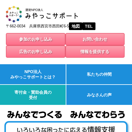
〒662-0034 兵庫県西宮市西田町6-5
地図
TEL
参加のお申し込み
お問い合わせ
広告のお申し込み
情報を提供する
NPO法人
私たちの仲間
みやっこサポートとは？
寄付金・賛助会員の
みなさんの声
受付