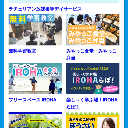
2018.9.6
ラチェリアン放課後等デイサービス
韓国語の夜間クラスが始まります！
2018.9.6
おやこで楽しむ「みやサポ おやこひろば」開催！
2018.6.1
リーフレット『NPO法人みやっこサポート』が新しくなり
ました！
無料学習教室
みやっこ食堂・みやっこ
弁当
2018.6.1
リーフレット『活動のご案内』が完成しました！
2018.6.1
無料学習教室で勉強できること、勉強できる人の範囲が広
がっています！
フリースペース IROHA
楽し～く学ぶ場！IROHA
らぼ！