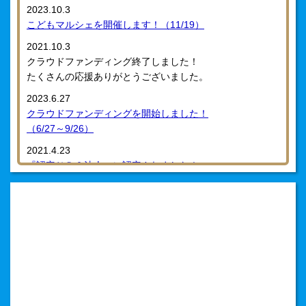
2023.10.3
こどもマルシェを開催します！（11/19）
2021.10.3
クラウドファンディング終了しました！
たくさんの応援ありがとうございました。
2023.6.27
クラウドファンディングを開始しました！
（6/27～9/26）
2021.4.23
『認定ＮＰＯ法人』に認定されました！
2021.2.1
コロナ感染症予防のため、活動が変更していますので、ご
注意下さい。
2020.11.1
みやサポ第2事業所が、法人事務所の2軒西隣にOPENしま
した！
2020.9.29
『あしたのまち・くらしづくり活動賞 兵庫県奨励賞』を受