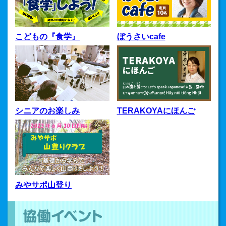
こどもの『食学』
ぼうさいcafe
シニアのお楽しみ
TERAKOYAにほんご
みやサポ山登り