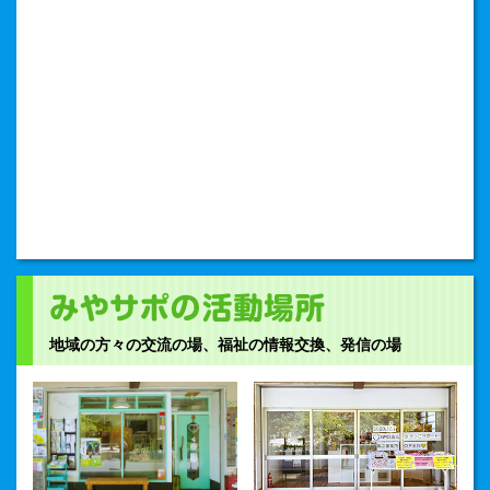
賞しました！
2020.6.11
ホームページをリニューアル！新型コロナウイルス関係の
情報をまとめました！
2020.6.11
緊急事態宣言解除により、一部の活動を再開します！
2020.3.16
新型コロナウイルス感染予防の為、活動に変更がありま
す。参加ご希望の方は、お問い合わせください。
2019.11.1
第三者評価『一般財団法人非営利組織評価センターのベー
シック評価』で、全ての基準を満たしていると評価されま
地域の方々の交流の場、福祉の情報交換、発信の場
した。
2019.9.1
『やすこヨガ』はじまります！
2019.7.4
不登校の子どもの居場所『フリースペース IROHA』 7/25